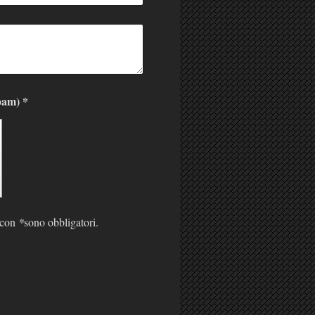
Captcha (codice protezione spam) *
i con
*
sono obbligatori.