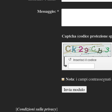
Messaggio:
*
↺
Inserisci il codice
Nota
: i campi contrassegnat
[
Condizioni sulla privacy
]